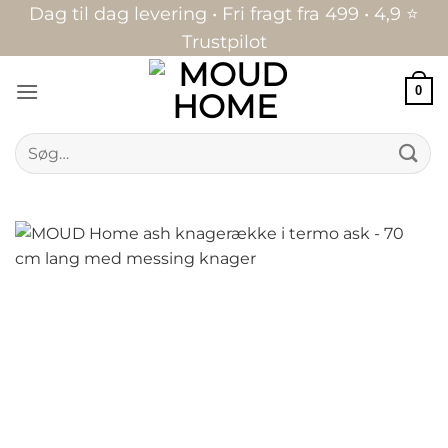
Fortsæt
Dag til dag levering • Fri fragt fra 499 • 4,9 ⭐
til
Trustpilot
indhold
0
Søg
efter: