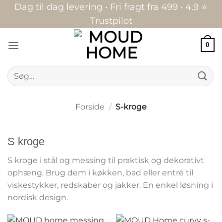
Fortsæt
Dag til dag levering • Fri fragt fra 499 • 4,9 ⭐
til
Trustpilot
indhold
0
Søg
efter:
Forside
/
S-kroge
S kroge
S kroge i stål og messing til praktisk og dekorativt
ophæng. Brug dem i køkken, bad eller entré til
viskestykker, redskaber og jakker. En enkel løsning i
nordisk design.