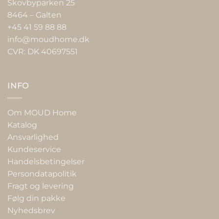
Skovbyparken 25
8464 – Galten
+45 41 59 88 88
info@moudhome.dk
CVR: DK 40697551
INFO
Om MOUD Home
Katalog
Ansvarlighed
Kundeservice
Handelsbetingelser
Persondatapolitik
Fragt og levering
Følg din pakke
Nyhedsbrev