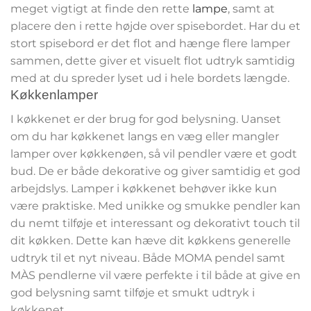
meget vigtigt at finde den rette
lampe
, samt at
placere den i rette højde over spisebordet. Har du et
stort spisebord er det flot and hænge flere lamper
sammen, dette giver et visuelt flot udtryk samtidig
med at du spreder lyset ud i hele bordets længde.
Køkkenlamper
I køkkenet er der brug for god belysning. Uanset
om du har køkkenet langs en væg eller mangler
lamper over køkkenøen, så vil pendler være et godt
bud. De er både dekorative og giver samtidig et god
arbejdslys. Lamper i køkkenet behøver ikke kun
være praktiske. Med unikke og smukke pendler kan
du nemt tilføje et interessant og dekorativt touch til
dit køkken. Dette kan hæve dit køkkens generelle
udtryk til et nyt niveau. Både MOMA pendel samt
MÀS pendlerne vil være perfekte i til både at give en
god belysning samt tilføje et smukt udtryk i
køkkenet.