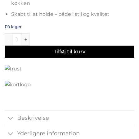
køkken
Skabt til at holde – både i stil og kvalitet
På lager
ASH knagerække med messing knager - 100 cm antal
Tilføj til kurv
Beskrivelse
Yderligere information