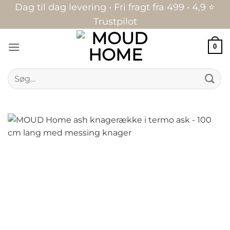
Fortsæt
Dag til dag levering • Fri fragt fra 499 • 4,9 ⭐
til
Trustpilot
indhold
0
Søg
efter: