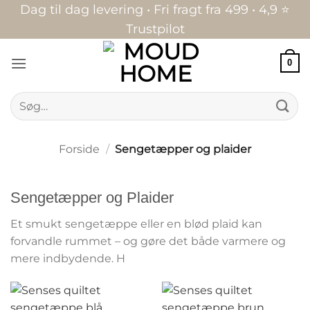
Fortsæt
Dag til dag levering • Fri fragt fra 499 • 4,9 ⭐
til
Trustpilot
indhold
0
Søg
efter:
Forside
/
Sengetæpper og plaider
Sengetæpper og Plaider
Et smukt sengetæppe eller en blød plaid kan
forvandle rummet – og gøre det både varmere og
mere indbydende. H