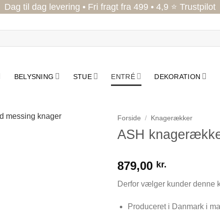
Dag til dag levering • Fri fragt fra 499 • 4,9 ⭐ Trustpilot
BELYSNING
STUE
ENTRÉ
DEKORATION
Forside
/
Knagerækker
ASH knagerække
879,00
kr.
Derfor vælger kunder denne
Produceret i Danmark i m