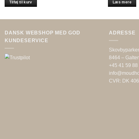
Tilføj til kurv
Læs mere
DANSK WEBSHOP MED GOD
ADRESSE
KUNDESERVICE
Skovbyparke
8464 – Galte
+45 41 59 88
info@moudh
CVR: DK 40