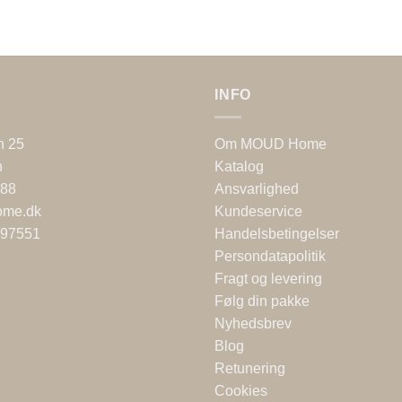
INFO
n 25
Om MOUD Home
n
Katalog
 88
Ansvarlighed
ome.dk
Kundeservice
697551
Handelsbetingelser
Persondatapolitik
Fragt og levering
Følg din pakke
Nyhedsbrev
Blog
Retunering
Cookies