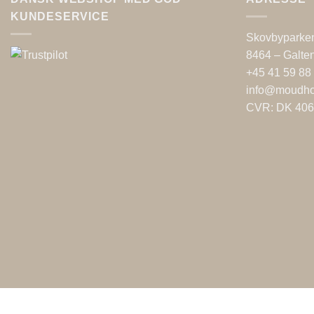
KUNDESERVICE
Skovbyparke
8464 – Galte
+45 41 59 88
info@moudh
CVR: DK 40