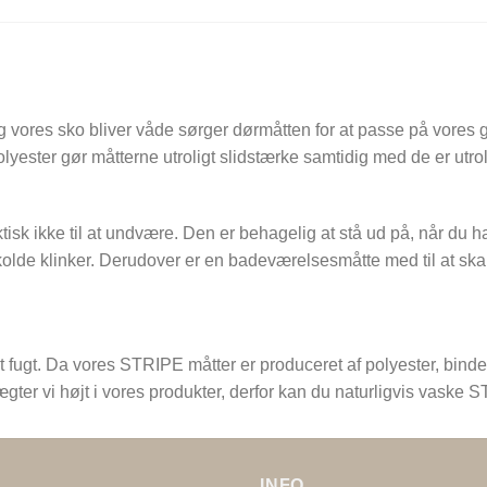
og vores sko bliver våde sørger dørmåtten for at passe på vores 
yester gør måtterne utroligt slidstærke samtidig med de er utro
isk ikke til at undvære. Den er behagelig at stå ud på, når du har
r kolde klinker. Derudover er en badeværelsesmåtte med til at s
ugt. Da vores STRIPE måtter er produceret af polyester, binder d
et vægter vi højt i vores produkter, derfor kan du naturligvis vas
INFO