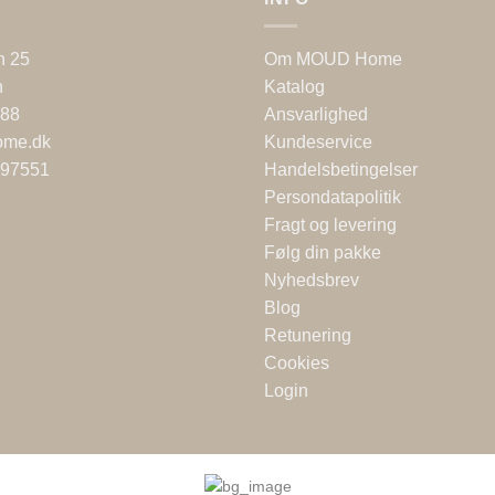
n 25
Om MOUD Home
n
Katalog
 88
Ansvarlighed
ome.dk
Kundeservice
697551
Handelsbetingelser
Persondatapolitik
Fragt og levering
Følg din pakke
Nyhedsbrev
Blog
Retunering
Cookies
Login