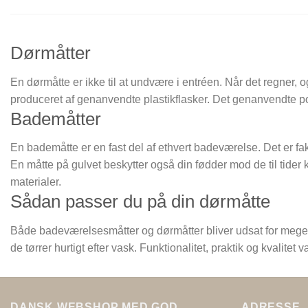
Dørmåtter
En dørmåtte er ikke til at undvære i entréen. Når det regner, 
produceret af genanvendte plastikflasker. Det genanvendte pol
Bademåtter
En bademåtte er en fast del af ethvert badeværelse. Det er fakt
En måtte på gulvet beskytter også din fødder mod de til tide
materialer.
Sådan passer du på din dørmåtte
Både badeværelsesmåtter og dørmåtter bliver udsat for meget f
de tørrer hurtigt efter vask. Funktionalitet, praktik og kvalit
DANSK WEBSHOP MED GOD
ADRESSE