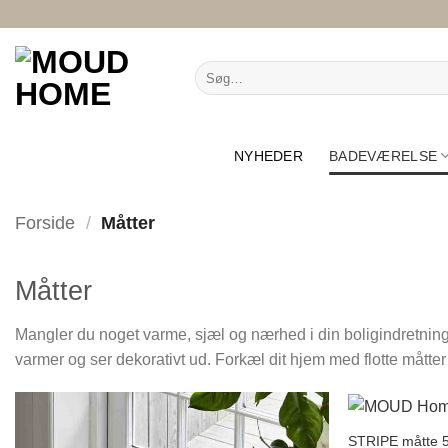
Fortsæt
til
indhold
Søg
efter:
NYHEDER
BADEVÆRELSE
Forside
/
Måtter
Måtter
Mangler du noget varme, sjæl og nærhed i din boligindretning?
varmer og ser dekorativt ud. Forkæl dit hjem med flotte måt
STRIPE måtte 5