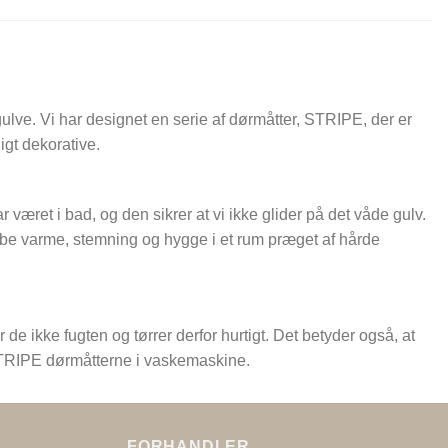
gulve. Vi har designet en serie af dørmåtter, STRIPE, der er
ligt dekorative.
 været i bad, og den sikrer at vi ikke glider på det våde gulv.
kabe varme, stemning og hygge i et rum præget af hårde
e ikke fugten og tørrer derfor hurtigt. Det betyder også, at
ke STRIPE dørmåtterne i vaskemaskine.
FORHANDLER