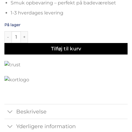
Smuk opbevaring – perfekt på badeværelset
1-3 hverdages levering
På lager
Rustic keramik krukke med låg - 14,5 cm antal
Tilføj til kurv
Beskrivelse
Yderligere information