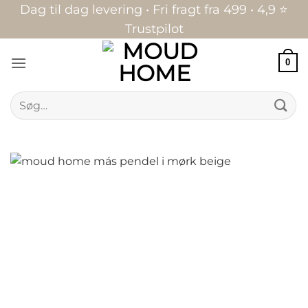
Fortsæt
Dag til dag levering • Fri fragt fra 499 • 4,9 ⭐
til
Trustpilot
indhold
0
Søg
efter: