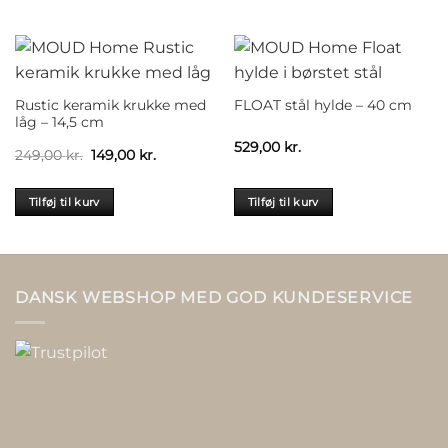
Rustic keramik krukke med
FLOAT stål hylde – 40 cm
låg – 14,5 cm
529,00
kr.
Den
Den
249,00
kr.
149,00
kr.
oprindelige
aktuelle
pris
pris
var:
er:
Tilføj til kurv
Tilføj til kurv
249,00 kr..
149,00 kr..
DANSK WEBSHOP MED GOD KUNDESERVICE