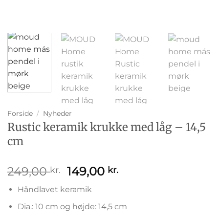
Forside
/
Nyheder
Rustic keramik krukke med låg – 14,5
cm
Den
Den
249,00
149,00
kr.
kr.
oprindelige
aktuelle
Håndlavet keramik
pris
pris
var:
er:
Dia.: 10 cm og højde: 14,5 cm
249,00 kr..
149,00 kr..