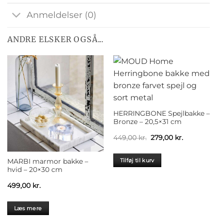
Anmeldelser (0)
ANDRE ELSKER OGSÅ...
HERRINGBONE Spejlbakke –
Bronze – 20,5×31 cm
Den
Den
449,00
kr.
279,00
kr.
oprindelige
aktuelle
pris
pris
var:
er:
Tilføj til kurv
MARBI marmor bakke –
449,00 kr..
279,00 kr..
hvid – 20×30 cm
499,00
kr.
Læs mere