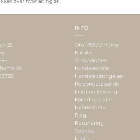
kket over hvor alting er.
INFO
en 25
Om MOUD Home
en
Katalog
 88
Ansvarlighed
home.dk
Kundeservice
697551
Handelsbetingelser
Persondatapolitik
Fragt og levering
Følg din pakke
Nyhedsbrev
Blog
Retunering
Cookies
Login