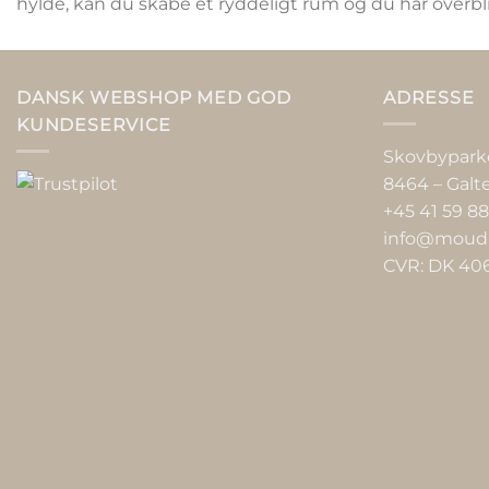
hylde, kan du skabe et ryddeligt rum og du har overbli
DANSK WEBSHOP MED GOD
ADRESSE
KUNDESERVICE
Skovbypark
8464 – Galt
+45 41 59 88
info@moud
CVR: DK 40