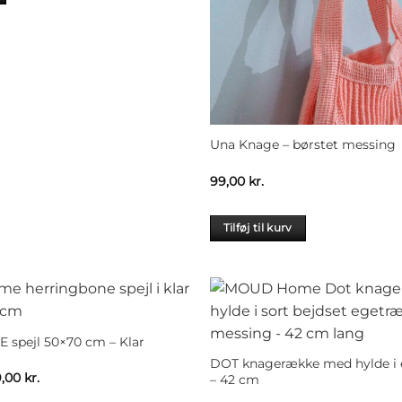
Una Knage – børstet messing
99,00
kr.
Tilføj til kurv
spejl 50×70 cm – Klar
DOT knagerække med hylde i e
n
Den
9,00
kr.
– 42 cm
indelige
aktuelle