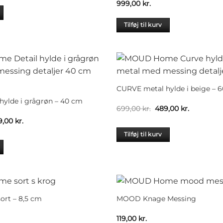
s
pris
999,00
kr.
:
er:
,00 kr..
559,00 kr..
Tilføj til kurv
CURVE metal hylde i beige – 
hylde i grågrøn – 40 cm
Den
Den
699,00
kr.
489,00
kr.
oprindelige
aktuelle
n
Den
9,00
kr.
pris
pris
indelige
aktuelle
var:
er:
s
pris
Tilføj til kurv
699,00 kr..
489,00 kr.
:
er:
,00 kr..
649,00 kr..
rt – 8,5 cm
MOOD Knage Messing
119,00
kr.