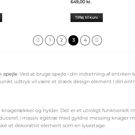
649,00
kr.
Tilføj til kurv
1
2
3
4
ve
spejle
. Ved at bruge spejle i din indretning af entréen k
unikt udtryk vil være et stærk design element i din ent
gerækker og hylder. Det er et utroligt funktionelt møbe
duceret i massiv egetræ med gyldne messing knager mon
ske et dekorativt element som en lysestage.