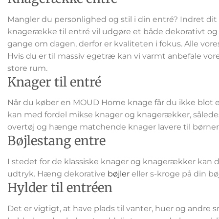
Mangler du personlighed og stil i din entré? Indret 
knagerække til entré vil udgøre et både dekorativt 
gange om dagen, derfor er kvaliteten i fokus. Alle vor
Hvis du er til massiv egetræ kan vi varmt anbefale vor
store rum.
Knager til entré
Når du køber en MOUD Home knage får du ikke blot et s
kan med fordel mikse knager og knagerækker, således
overtøj og hænge matchende knager lavere til børne
Bøjlestang entre
I stedet for de klassiske knager og knagerækker kan d
udtryk. Hæng dekorative
bøjler
eller s-kroge på din bø
Hylder til entréen
Det er vigtigt, at have plads til vanter, huer og andre