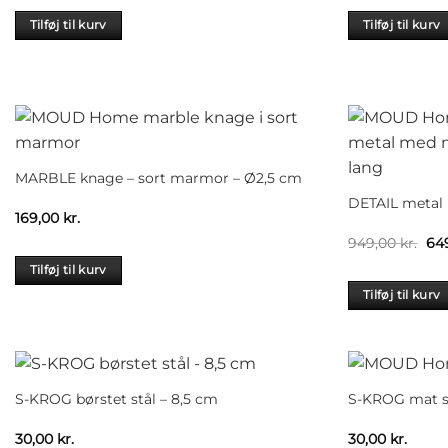
pri
var
Tilføj til kurv
Tilføj til kurv
799
MARBLE knage – sort marmor – Ø2,5 cm
DETAIL metal 
169,00
kr.
De
949,00
kr.
64
opr
pri
Tilføj til kurv
var
Tilføj til kurv
949
S-KROG børstet stål – 8,5 cm
S-KROG mat so
30,00
kr.
30,00
kr.