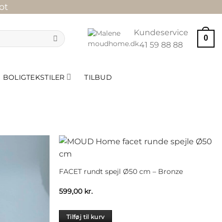
ot
Kundeservice
0
41 59 88 88
BOLIGTEKSTILER
TILBUD
FACET rundt spejl Ø50 cm – Bronze
599,00
kr.
Tilføj til kurv