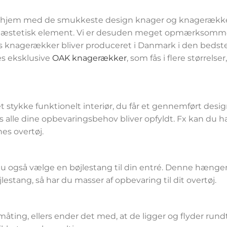
dit hjem med de smukkeste design knager og knagerækker
og æstetisk element. Vi er desuden meget opmærksomme p
es knagerækker bliver produceret i Danmark i den bedste 
es eksklusive
OAK knagerækker
, som fås i flere størrel
tykke funktionelt interiør, du får et gennemført design
 alle dine opbevaringsbehov bliver opfyldt. Fx kan du 
nes overtøj.
u også vælge en bøjlestang til din entré. Denne hænger 
jlestang, så har du masser af opbevaring til dit overtøj.
 småting, ellers ender det med, at de ligger og flyder run