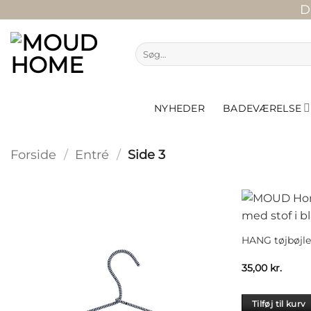
Fortsæt
D
til
indhold
Søg
efter:
NYHEDER
BADEVÆRELSE
Forside
/
Entré
/
Side 3
HANG tøjbøjle 
35,00
kr.
Tilføj til kurv