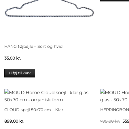
HANG tøjbøjle – Sort og hvid
35,00
kr.
Tilføj til kurv
CLOUD spejl 50×70 cm – Klar
HERRINGBONE 
De
899,00
kr.
799,00
kr.
55
opr