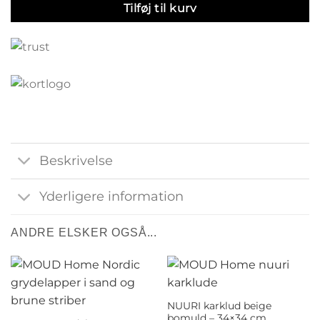
Tilføj til kurv
Beskrivelse
Yderligere information
ANDRE ELSKER OGSÅ...
NUURI karklud beige
bomuld – 34×34 cm