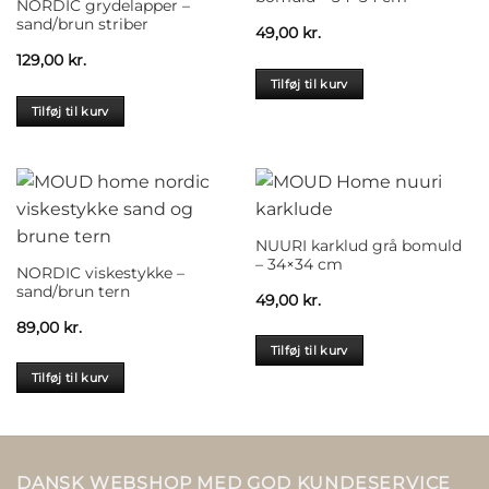
NORDIC grydelapper –
sand/brun striber
49,00
kr.
129,00
kr.
Tilføj til kurv
Tilføj til kurv
NUURI karklud grå bomuld
– 34×34 cm
NORDIC viskestykke –
sand/brun tern
49,00
kr.
89,00
kr.
Tilføj til kurv
Tilføj til kurv
DANSK WEBSHOP MED GOD KUNDESERVICE