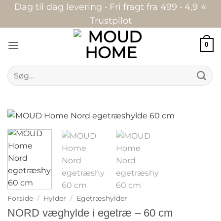
Fortsæt
Dag til dag levering • Fri fragt fra 499 • 4,9 ⭐
til
Trustpilot
indhold
0
Søg
efter:
Forside
/
Hylder
/
Egetræshylder
NORD væghylde i egetræ – 60 cm