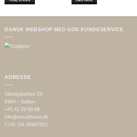
Tilføj til kurv
Læs mere
DANSK WEBSHOP MED GOD KUNDESERVICE
ADRESSE
Skovbyparken 25
8464 – Galten
+45 41 59 88 88
info@moudhome.dk
CVR: DK 40697551