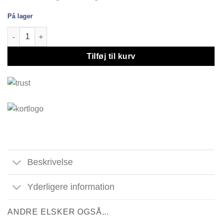
På lager
MARBI marmor bakke - sort - Ø22 cm antal
Tilføj til kurv
Beskrivelse
Yderligere information
ANDRE ELSKER OGSÅ...