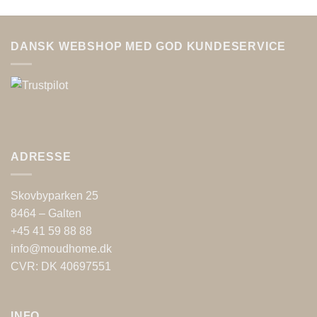
DANSK WEBSHOP MED GOD KUNDESERVICE
ADRESSE
Skovbyparken 25
8464 – Galten
+45 41 59 88 88
info@moudhome.dk
CVR: DK 40697551
INFO