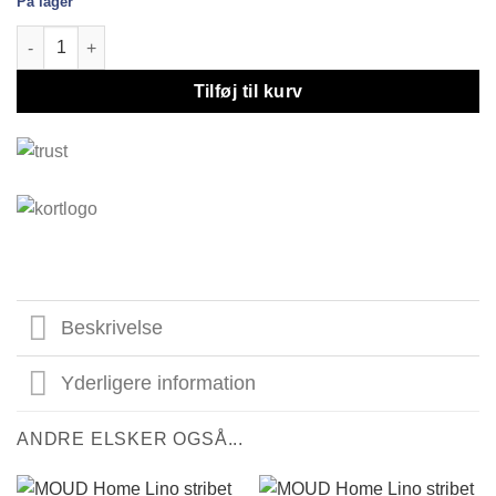
På lager
LINO Stribet Håndklæde, Clay Brown - 50x100 cm antal
Tilføj til kurv
Beskrivelse
Yderligere information
ANDRE ELSKER OGSÅ...