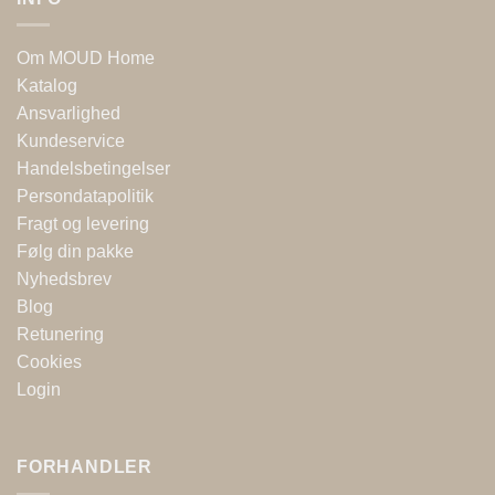
Om MOUD Home
Katalog
Ansvarlighed
Kundeservice
Handelsbetingelser
Persondatapolitik
Fragt og levering
Følg din pakke
Nyhedsbrev
Blog
Retunering
Cookies
Login
FORHANDLER