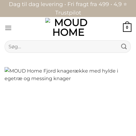
Fortsæt
Dag til dag levering • Fri fragt fra 499 • 4,9 ⭐
til
Trustpilot
indhold
0
Søg
efter: