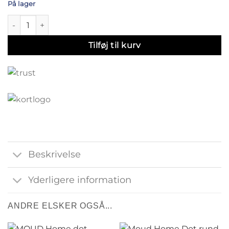
På lager
FJORD knagerække med hylde i egetræ natur - 70 cm antal
Tilføj til kurv
Beskrivelse
Yderligere information
ANDRE ELSKER OGSÅ...